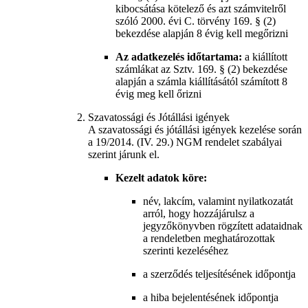
kibocsátása kötelező és azt számvitelről
szóló 2000. évi C. törvény 169. § (2)
bekezdése alapján 8 évig kell megőrizni
Az adatkezelés időtartama:
a kiállított
számlákat az Sztv. 169. § (2) bekezdése
alapján a számla kiállításától számított 8
évig meg kell őrizni
Szavatossági és Jótállási igények
A szavatossági és jótállási igények kezelése során
a 19/2014. (IV. 29.) NGM rendelet szabályai
szerint járunk el.
Kezelt adatok köre:
név, lakcím, valamint nyilatkozatát
arról, hogy hozzájárulsz a
jegyzőkönyvben rögzített adataidnak
a rendeletben meghatározottak
szerinti kezeléséhez
a szerződés teljesítésének időpontja
a hiba bejelentésének időpontja