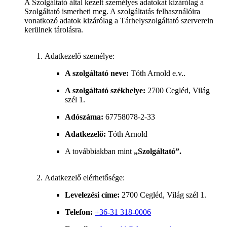
A Szolgáltató által kezelt személyes adatokat kizárólag a
Szolgáltató ismerheti meg. A szolgáltatás felhasználóira
vonatkozó adatok kizárólag a Tárhelyszolgáltató szerverein
kerülnek tárolásra.
Adatkezelő személye:
A szolgáltató neve:
Tóth Arnold e.v..
A szolgáltató székhelye:
2700 Cegléd, Világ
szél 1.
Adószáma:
67758078-2-33
Adatkezelő:
Tóth Arnold
A továbbiakban mint
„Szolgáltató”.
Adatkezelő elérhetősége:
Levelezési címe:
2700 Cegléd, Világ szél 1.
Telefon:
+36-31 318-0006