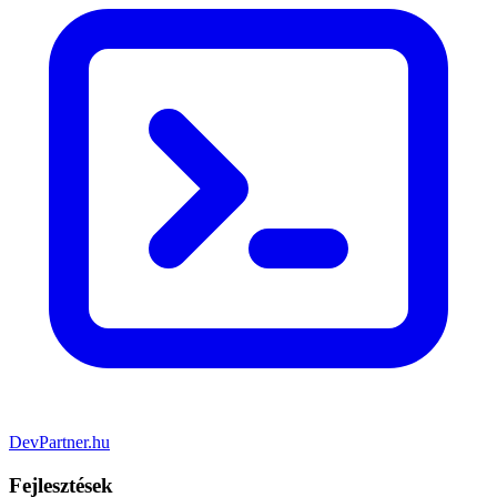
DevPartner
.hu
Fejlesztések