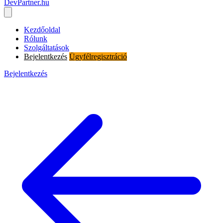
DevPartner
.hu
Kezdőoldal
Rólunk
Szolgáltatások
Bejelentkezés
Ügyfélregisztráció
Bejelentkezés
Ügyfélregisztráció