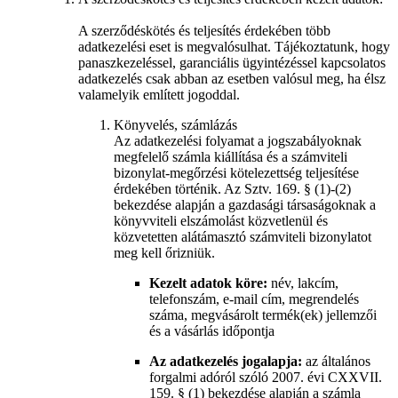
A szerződéskötés és teljesítés érdekében több
adatkezelési eset is megvalósulhat. Tájékoztatunk, hogy
panaszkezeléssel, garanciális ügyintézéssel kapcsolatos
adatkezelés csak abban az esetben valósul meg, ha élsz
valamelyik említett jogoddal.
Könyvelés, számlázás
Az adatkezelési folyamat a jogszabályoknak
megfelelő számla kiállítása és a számviteli
bizonylat-megőrzési kötelezettség teljesítése
érdekében történik. Az Sztv. 169. § (1)-(2)
bekezdése alapján a gazdasági társaságoknak a
könyvviteli elszámolást közvetlenül és
közvetetten alátámasztó számviteli bizonylatot
meg kell őrizniük.
Kezelt adatok köre:
név, lakcím,
telefonszám, e-mail cím, megrendelés
száma, megvásárolt termék(ek) jellemzői
és a vásárlás időpontja
Az adatkezelés jogalapja:
az általános
forgalmi adóról szóló 2007. évi CXXVII.
159. § (1) bekezdése alapján a számla