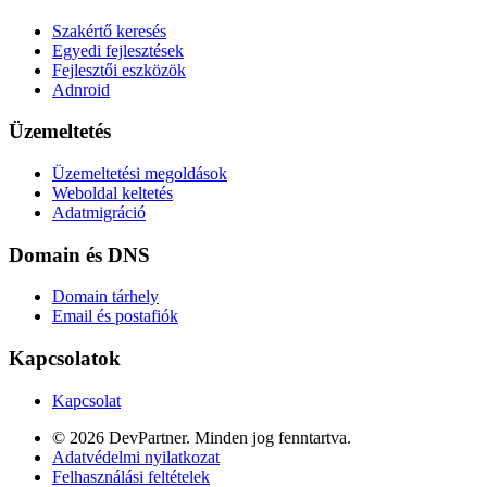
Szakértő keresés
Egyedi fejlesztések
Fejlesztői eszközök
Adnroid
Üzemeltetés
Üzemeltetési megoldások
Weboldal keltetés
Adatmigráció
Domain és DNS
Domain tárhely
Email és postafiók
Kapcsolatok
Kapcsolat
© 2026 DevPartner. Minden jog fenntartva.
Adatvédelmi nyilatkozat
Felhasználási feltételek