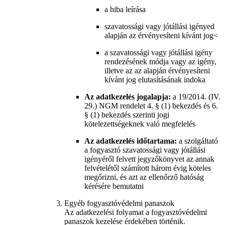
a hiba leírása
szavatossági vagy jótállási igényed
alapján az érvényesíteni kívánt jog<
a szavatossági vagy jótállási igény
rendezésének módja vagy az igény,
illetve az az alapján érvényesíteni
kívánt jog elutasításának indoka
Az adatkezelés jogalapja:
a 19/2014. (IV.
29.) NGM rendelet 4. § (1) bekezdés és 6.
§ (1) bekezdés szerinti jogi
kötelezettségeknek való megfelelés
Az adatkezelés időtartama:
a szolgáltató
a fogyasztó szavatossági vagy jótállási
igényéről felvett jegyzőkönyvet az annak
felvételétől számított három évig köteles
megőrizni, és azt az ellenőrző hatóság
kérésére bemutatni
Egyéb fogyasztóvédelmi panaszok
Az adatkezelési folyamat a fogyasztóvédelmi
panaszok kezelése érdekében történik.