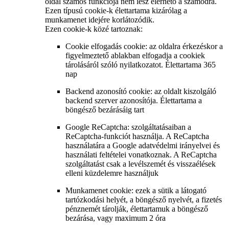
oldal számos funkciója nem lesz elérhető a számodra.
Ezen típusú cookie-k élettartama kizárólag a
munkamenet idejére korlátozódik.
Ezen cookie-k közé tartoznak:
Cookie elfogadás cookie: az oldalra érkezéskor a
figyelmeztető ablakban elfogadja a cookiek
tárolásáról szóló nyilatkozatot. Élettartama 365
nap
Backend azonosító cookie: az oldalt kiszolgáló
backend szerver azonosítója. Élettartama a
böngésző bezárásáig tart
Google ReCaptcha: szolgáltatásaiban a
ReCaptcha-funkciót használja. A ReCaptcha
használatára a Google adatvédelmi irányelvei és
használati feltételei vonatkoznak. A ReCaptcha
szolgáltatást csak a levélszemét és visszaélések
elleni küzdelemre használjuk
Munkamenet cookie: ezek a sütik a látogató
tartózkodási helyét, a böngésző nyelvét, a fizetés
pénznemét tárolják, élettartamuk a böngésző
bezárása, vagy maximum 2 óra