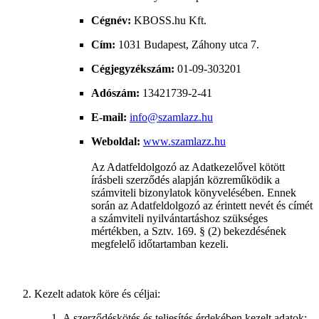
Cégnév:
KBOSS.hu Kft.
Cím:
1031 Budapest, Záhony utca 7.
Cégjegyzékszám:
01-09-303201
Adószám:
13421739-2-41
E-mail:
info@szamlazz.hu
Weboldal:
www.szamlazz.hu
Az Adatfeldolgozó az Adatkezelővel kötött
írásbeli szerződés alapján közreműködik a
számviteli bizonylatok könyvelésében. Ennek
során az Adatfeldolgozó az érintett nevét és címét
a számviteli nyilvántartáshoz szükséges
mértékben, a Sztv. 169. § (2) bekezdésének
megfelelő időtartamban kezeli.
Kezelt adatok köre és céljai:
A szerződéskötés és teljesítés érdekében kezelt adatok: