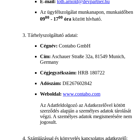
E-mail:
toth.arnold@devpartner.hu
Az ügyfélszolgálat munkanapon, munkaidőben
00
00
09
- 17
óra
között hívható.
Tárhelyszolgáltató adatai:
Cégnév:
Contabo GmbH
Cím:
Aschauer Straße 32a, 81549 Munich,
Germany
Cégjegyzékszám:
HRB 180722
Adószám:
DE267602842
Weboldal:
www.contabo.com
Az Adatfeldolgozó az Adatkezelővel kötött
szerződés alapján a személyes adatok tárolását
végzi. A személyes adatok megismerésére nem
jogosult.
Számlázással és könyvelés kapcsolatos adatkezelő: