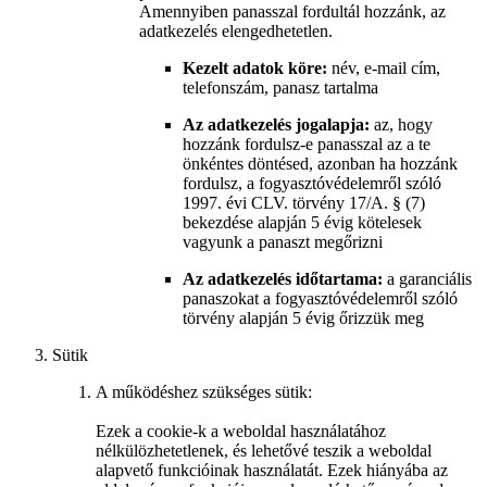
Amennyiben panasszal fordultál hozzánk, az
adatkezelés elengedhetetlen.
Kezelt adatok köre:
név, e-mail cím,
telefonszám, panasz tartalma
Az adatkezelés jogalapja:
az, hogy
hozzánk fordulsz-e panasszal az a te
önkéntes döntésed, azonban ha hozzánk
fordulsz, a fogyasztóvédelemről szóló
1997. évi CLV. törvény 17/A. § (7)
bekezdése alapján 5 évig kötelesek
vagyunk a panaszt megőrizni
Az adatkezelés időtartama:
a garanciális
panaszokat a fogyasztóvédelemről szóló
törvény alapján 5 évig őrizzük meg
Sütik
A működéshez szükséges sütik:
Ezek a cookie-k a weboldal használatához
nélkülözhetetlenek, és lehetővé teszik a weboldal
alapvető funkcióinak használatát. Ezek hiányába az