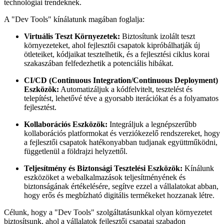
technológiai trendeknek.
A "Dev Tools" kínálatunk magában foglalja:
Virtuális Teszt Környezetek:
Biztosítunk izolált teszt
környezeteket, ahol fejlesztői csapatok kipróbálhatják új
ötleteiket, kódjaikat tesztelhetik, és a fejlesztési ciklus korai
szakaszában felfedezhetik a potenciális hibákat.
CI/CD (Continuous Integration/Continuous Deployment)
Eszközök:
Automatizáljuk a kódfelvitelt, tesztelést és
telepítést, lehetővé téve a gyorsabb iterációkat és a folyamatos
fejlesztést.
Kollaborációs Eszközök:
Integráljuk a legnépszerűbb
kollaborációs platformokat és verziókezelő rendszereket, hogy
a fejlesztői csapatok hatékonyabban tudjanak együttműködni,
függetlenül a földrajzi helyzettől.
Teljesítmény és Biztonsági Tesztelési Eszközök:
Kínálunk
eszközöket a webalkalmazások teljesítményének és
biztonságának értékelésére, segítve ezzel a vállalatokat abban,
hogy erős és megbízható digitális termékeket hozzanak létre.
Célunk, hogy a "Dev Tools" szolgáltatásunkkal olyan környezetet
biztosítsunk, ahol a vállalatok fejlesztői csapatai szabadon