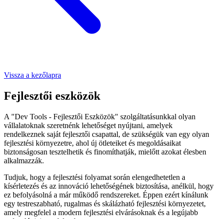
Vissza a kezőlapra
Fejlesztői eszközök
A "Dev Tools - Fejlesztői Eszközök" szolgáltatásunkkal olyan
vállalatoknak szeretnénk lehetőséget nyújtani, amelyek
rendelkeznek saját fejlesztői csapattal, de szükségük van egy olyan
fejlesztési környezetre, ahol új ötleteiket és megoldásaikat
biztonságosan tesztelhetik és finomíthatják, mielőtt azokat élesben
alkalmazzák.
Tudjuk, hogy a fejlesztési folyamat során elengedhetetlen a
kísérletezés és az innováció lehetőségének biztosítása, anélkül, hogy
ez befolyásolná a már működő rendszereket. Éppen ezért kínálunk
egy testreszabható, rugalmas és skálázható fejlesztési környezetet,
amely megfelel a modern fejlesztési elvárásoknak és a legújabb