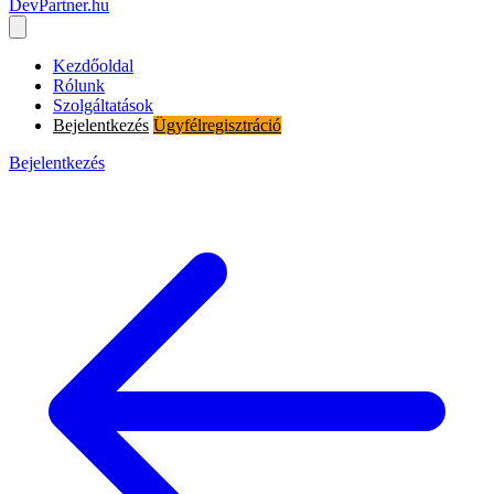
DevPartner
.hu
Kezdőoldal
Rólunk
Szolgáltatások
Bejelentkezés
Ügyfélregisztráció
Bejelentkezés
Ügyfélregisztráció