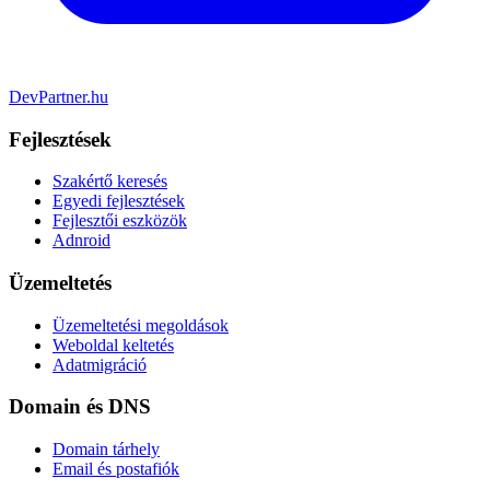
DevPartner
.hu
Fejlesztések
Szakértő keresés
Egyedi fejlesztések
Fejlesztői eszközök
Adnroid
Üzemeltetés
Üzemeltetési megoldások
Weboldal keltetés
Adatmigráció
Domain és DNS
Domain tárhely
Email és postafiók